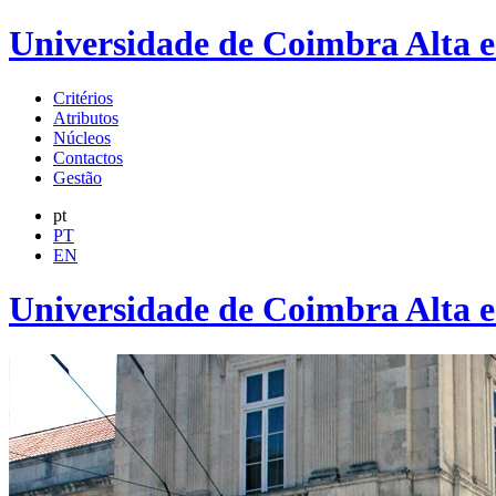
Universidade de Coimbra Alta 
Critérios
Atributos
Núcleos
Contactos
Gestão
pt
PT
EN
Universidade de Coimbra Alta 